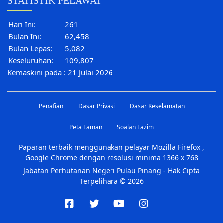
STATISTIK PELAWAT
Hari Ini:
261
Bulan Ini:
62,458
Bulan Lepas:
5,082
Keseluruhan:
109,807
Kemaskini pada : 21 Julai 2026
Penafian
Dasar Privasi
Dasar Keselamatan
Peta Laman
Soalan Lazim
Paparan terbaik menggunakan pelayar Mozilla Firefox ,
Google Chrome dengan resolusi minima 1366 x 768
Jabatan Perhutanan Negeri Pulau Pinang - Hak Cipta
Terpelihara © 2026
facebook
twitter
youtube
instagram