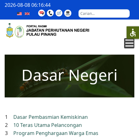
2026-08-08
06:16:45
Carian
accessible
Dasar Negeri
1
Dasar Pembasmian Kemiskinan
2
10 Teras Utama Pelancongan
3
Program Penghargaan Warga Emas